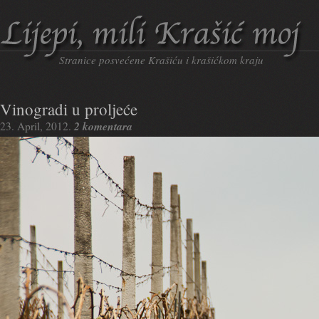
Stranice posvećene Krašiću i krašićkom kraju
Vinogradi u proljeće
2 komentara
23. April, 2012.