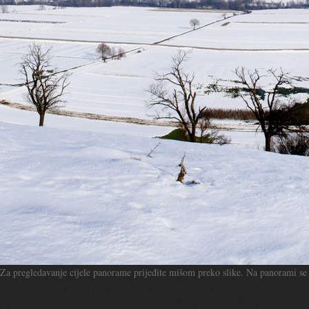
Za pregledavanje cijele panorame prijeđite mišom preko slike. Na panorami se 