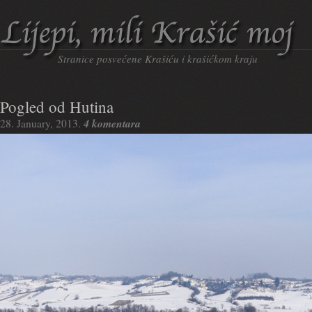
Stranice posvećene Krašiću i krašićkom kraju
Pogled od Hutina
4 komentara
28. January, 2013.